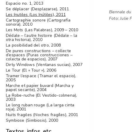
Espacio no. 1, 2013
Se déplacer (Desplazarse), 2011
Biennale du
Les Inutiles (Los Inútiles), 2011
Foto: Julie 
Cartographie sonore (Cartografía
sonora), 2010
Les Mots (Las Palabras), 2009 – 2010
Dédale – l’autre histoire (Dédale – la
otra historia), 2010
La posibilidad del otro, 2008
De pures constructions – collecte
d’espaces (Puras construcciones –
colecta de espacios), 2007
Dirty Windows (Ventanas sucias), 2007
Le Tour (El « Tour »), 2006
Tramer l’espace (Tramar el espacio),
2005
Marche et papier buvard (Marcha y
papel secante), 2004
La Robe-ruche (El Vestido-colmena),
2003
Le long ruban rouge (La larga cinta
roja), 2001
Nuits fragiles (Noches fragíles), 2001
Symbiose (Simbiosis), 2000
Textos, infos, etc.