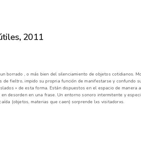
útiles, 2011
 un borrado , o más bien del
silenciamiento
de objetos cotidianos.
Mo
s de fieltro, impido su
propria
función de manifestarse y confundo su
islados »
de esta forma
. Están dispuestos en el espacio de manera 
 en desorden en una frase. Un entorno sonoro intermitente y especia
caída (objetos, materias que caen) sorprende lxs visitadorxs.