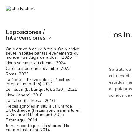
Exposiciones /
Los In
Intervenciones
On y arrive à deux, à trois. On y arrive
seule, habitée par les événements du
monde. (Se llega de a dos…) 2026
Nous sommes au cinéma, 2024
Cinéma moderne, novembre 2023
Se trata de
Roma, 2023
cubriéndolo
La Notte – Prove indocili (Noches –
estados
« a
intentos indóciles), 2021
de palabras
Le Festin (El Banquete), 2020 – 2021
Now (Ahora), 2018
sonidos de 
La Table (La Mesa), 2016
Pièces sonores in situ à la Grande
Bibliothèque (Piezas sonoras in situ en
la Grande Bibliothèque), 2016
Estar aqui, 2014
Je ne raconte pas d’histoires (No
cuento historias), 2014