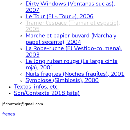
Dirty Windows (Ventanas sucias),
2007
Le Tour (El « Tour »), 2006
Tramer l’espace (Tramar el espacio),
2005
Marche et papier buvard (Marcha y
papel secante), 2004
La Robe-ruche (El Vestido-colmena),
2003
Le long ruban rouge (La larga cinta
roja), 2001
Nuits fragiles (Noches fragíles), 2001
Symbiose (Simbiosis), 2000
Textos, infos, etc.
Son/Contexte 2018 (site)
jf.chatnoir@gmail.com
fr
en
es